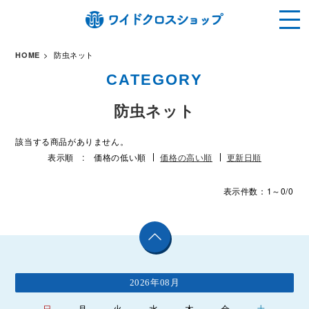
防虫ネット
HOME
CATEGORY
防虫ネット
該当する商品がありません。
表示順 :
価格の低い順
価格の高い順
更新日順
表示件数：1～0/0
2026年08月
日
月
火
水
木
金
土